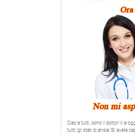
Ciao a tutti, sono il dottor X e og
tutti: gli stati di ansia! Sì, avete 