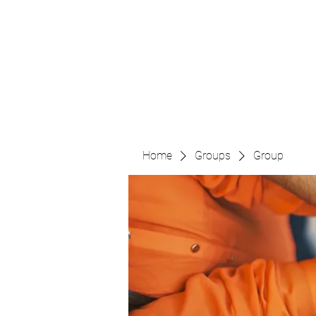
The Pigeon's Diaries
Home
Groups
Group