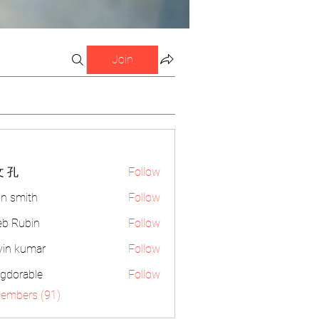
Join
 孔
Follow
n smith
Follow
eb Rubin
Follow
vin kumar
Follow
gdorable
Follow
able
Members (91)