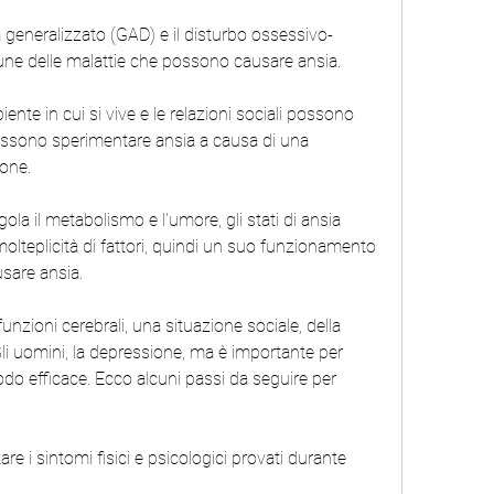
a generalizzato (GAD) e il disturbo ossessivo-
ne delle malattie che possono causare ansia.
biente in cui si vive e le relazioni sociali possono 
possono sperimentare ansia a causa di una 
rone.
regola il metabolismo e l'umore, gli stati di ansia 
lteplicità di fattori, quindi un suo funzionamento 
sare ansia.
funzioni cerebrali, una situazione sociale, della 
i uomini, la depressione, ma è importante per 
odo efficace. Ecco alcuni passi da seguire per 
are i sintomi fisici e psicologici provati durante 