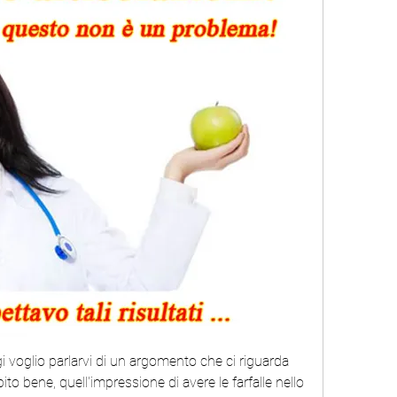
gi voglio parlarvi di un argomento che ci riguarda 
capito bene, quell'impressione di avere le farfalle nello 