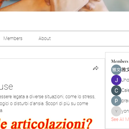
Members
About
Members
雅文
Jho
ause
Cal
essere legata a diverse situazioni, come lo stress, 
pra
logici o disturbi d'ansia. Scopri di più su come 
a.
yon
yongdor
See All 