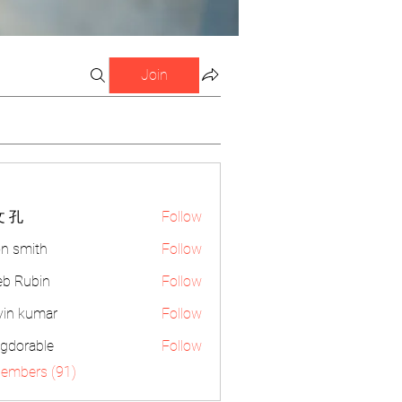
Join
 孔
Follow
n smith
Follow
eb Rubin
Follow
vin kumar
Follow
gdorable
Follow
able
Members (91)