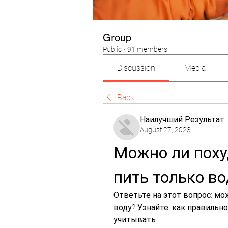
Group
Public
·
91 members
Discussion
Media
Back
Наилучший Результат
August 27, 2023
Можно ли похуд
пить только во
Ответьте на этот вопрос: мож
воду? Узнайте, как правильно
учитывать.