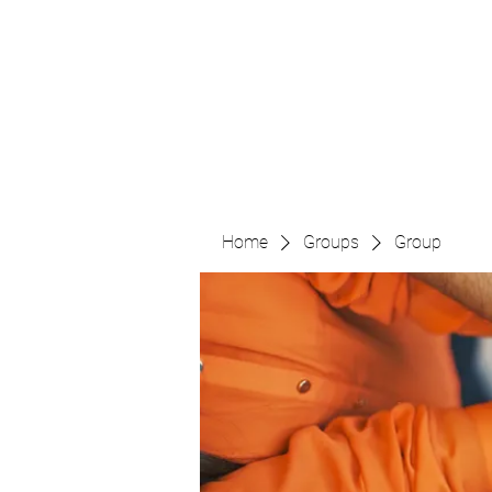
The Pigeon's Diaries
Home
Groups
Group