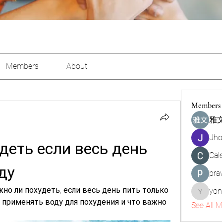
Members
About
Members
雅文
Jho
еть если весь день 
Cal
ду
pra
но ли похудеть, если весь день пить только 
yon
yongdor
 применять воду для похудения и что важно 
See All 