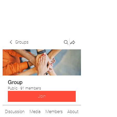
The Pigeon's Diaries
Groups
Group
Public
·
91 members
Join
Discussion
Media
Members
About