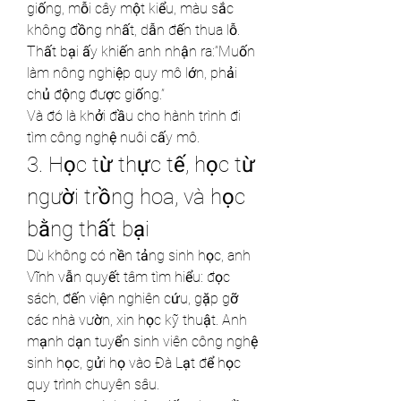
giống, mỗi cây một kiểu, màu sắc 
không đồng nhất, dẫn đến thua lỗ.
Thất bại ấy khiến anh nhận ra:“Muốn 
làm nông nghiệp quy mô lớn, phải 
chủ động được giống.”
Và đó là khởi đầu cho hành trình đi 
tìm công nghệ nuôi cấy mô.
3. Học từ thực tế, học từ 
người trồng hoa, và học 
bằng thất bại
Dù không có nền tảng sinh học, anh 
Vĩnh vẫn quyết tâm tìm hiểu: đọc 
sách, đến viện nghiên cứu, gặp gỡ 
các nhà vườn, xin học kỹ thuật. Anh 
mạnh dạn tuyển sinh viên công nghệ 
sinh học, gửi họ vào Đà Lạt để học 
quy trình chuyên sâu.