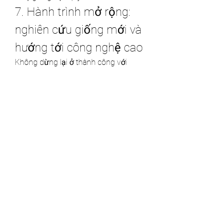
7. Hành trình mở rộng: 
nghiên cứu giống mới và 
hướng tới công nghệ cao
Không dừng lại ở thành công với 
đồng tiền, anh Vĩnh tiếp tục đầu tư 
phòng nghiên cứu, hướng tới lai tạo 
giống mới – hành trình dài và nhiều 
khó khăn, nhưng cũng đầy cơ hội để 
đưa thương hiệu Florist vượt khỏi 
phạm vi miền Bắc và hướng ra thị 
trường quốc tế.
Nếu bạn muốn tìm hiểu về khả năng 
thích nghi hay độ bền của các giống 
cây mô – đặc biệt là trong điều kiện 
đất phèn – có thể tham khảo tại: 
https://vigen.vn/dua-sap-mo-hop-dat-
phen-khong/