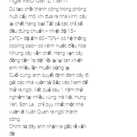
ngã kéo dài 2 năm
Dù tạo chồi thành công trong phòng 
nuôi cấy mô, khi đưa ra nhà kính, cây 
lại chết hàng loạt.Tất cả các chỉ số 
đều đúng chuẩn:– nhiệt độ 15–
24°C– độ ẩm 60–70%– có hệ thống 
cooling pad– có kênh nước điều hòa
Nhưng cây vẫn chết. Hàng vạn cây 
đồng tiền “ra đời” rồi lại lụi tàn khiến 
anh nhiều lần muốn dừng lại.
Cuối cùng, anh quyết định đem cây đi 
gửi các nhà vườn từ Bắc vào Nam để 
thử ra ngôi. Kết quả sau 1 năm thử 
nghiệm tại nhiều vùng: Hà Nội, Hưng 
Yên, Sơn La… chỉ duy nhất một nhà 
vườn ở Xuân Quan ra ngôi thành 
công.
Chính từ đây anh nhận ra gốc rễ vấn 
đề: