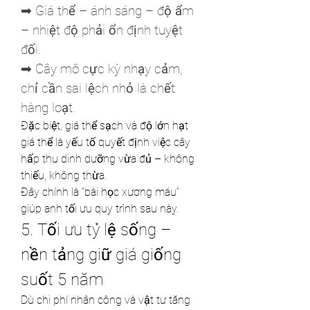
➡ Giá thể – ánh sáng – độ ẩm 
– nhiệt độ phải ổn định tuyệt 
đối.
➡ Cây mô cực kỳ nhạy cảm, 
chỉ cần sai lệch nhỏ là chết 
hàng loạt.
Đặc biệt, giá thể sạch và độ lớn hạt 
giá thể là yếu tố quyết định việc cây 
hấp thu dinh dưỡng vừa đủ – không 
thiếu, không thừa.
Đây chính là “bài học xương máu” 
giúp anh tối ưu quy trình sau này.
5. Tối ưu tỷ lệ sống – 
nền tảng giữ giá giống 
suốt 5 năm
Dù chi phí nhân công và vật tư tăng 