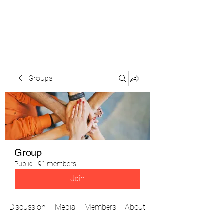
The Pigeon's Diaries
Groups
Group
Public
·
91 members
Join
Discussion
Media
Members
About