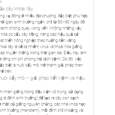
n.
ủa cây khoai tây
rong vụ đông ở nhiều địa phương, đặc biệt phù hợp 
Thời gian sinh trưởng ngắn, chỉ từ 80–90 ngày đã 
hanh chóng quay vòng vốn. Không những vậy, 
hóa cơ cấu cây trồng, nâng cao hiệu quả sử 
hát triển nông nghiệp theo hướng bền vững.
ai tây là dễ bị nhiễm virus và thoái hóa giống 
 truyền thống trong thời gian dài. Điều này làm 
 tăng chi phí phòng trừ dịch bệnh. Do đó, việc 
 biệt là nuôi cấy mô, trở thành giải pháp then 
ế trên.
uôi cấy mô – giải pháp tiết kiệm và hiệu 
nh nhân giống trong điều kiện vô trùng, sử dụng 
 là đỉnh sinh trưởng) để tạo ra cây con sạch 
ừ một củ giống nguyên chủng, các nhà khoa học 
sinh trưởng (meristem), mỗi đỉnh chỉ khoảng vài 