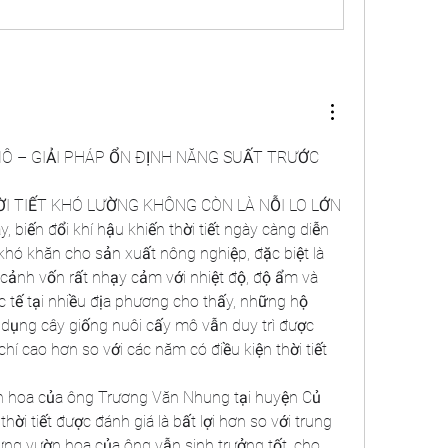
Ô – GIẢI PHÁP ỔN ĐỊNH NĂNG SUẤT TRƯỚC 
ỜI TIẾT KHÓ LƯỜNG KHÔNG CÒN LÀ NỖI LO LỚN
biến đổi khí hậu khiến thời tiết ngày càng diễn 
khó khăn cho sản xuất nông nghiệp, đặc biệt là 
 cảnh vốn rất nhạy cảm với nhiệt độ, độ ẩm và 
c tế tại nhiều địa phương cho thấy, những hộ 
ụng cây giống nuôi cấy mô vẫn duy trì được 
hí cao hơn so với các năm có điều kiện thời tiết 
ườn hoa của ông Trương Văn Nhung tại huyện Củ 
i tiết được đánh giá là bất lợi hơn so với trung 
ưng vườn hoa của ông vẫn sinh trưởng tốt, cho 