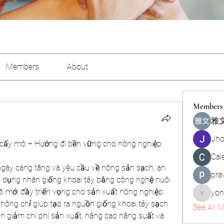
Members
About
Members
雅文
Jho
 cấy mô – Hướng đi bền vững cho nông nghiệp 
Cal
ngày càng tăng và yêu cầu về nông sản sạch, an 
pra
p dụng nhân giống khoai tây bằng công nghệ nuôi 
 mới đầy triển vọng cho sản xuất nông nghiệp 
yon
yongdor
hông chỉ giúp tạo ra nguồn giống khoai tây sạch 
See All 
 giảm chi phí sản xuất, nâng cao năng suất và 