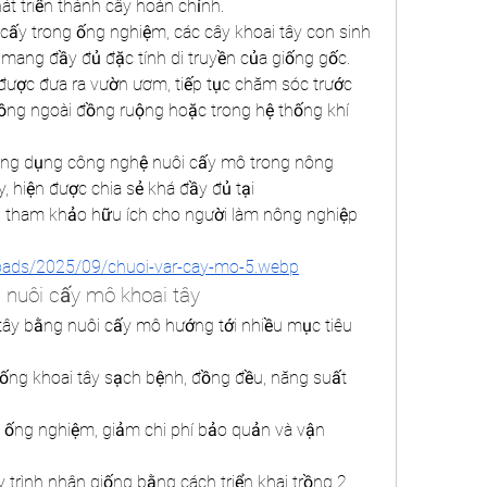
t triển thành cây hoàn chỉnh.
cấy trong ống nghiệm, các cây khoai tây con sinh 
ang đầy đủ đặc tính di truyền của giống gốc. 
 được đưa ra vườn ươm, tiếp tục chăm sóc trước 
ồng ngoài đồng ruộng hoặc trong hệ thống khí 
ng dụng công nghệ nuôi cấy mô trong nông 
nghiệp, bao gồm cả cây khoai tây, hiện được chia sẻ khá đầy đủ tại 
iệu tham khảo hữu ích cho người làm nông nghiệp 
loads/2025/09/chuoi-var-cay-mo-5.webp
 nuôi cấy mô khoai tây
 tây bằng nuôi cấy mô hướng tới nhiều mục tiêu 
ống khoai tây sạch bệnh, đồng đều, năng suất 
ện ống nghiệm, giảm chi phí bảo quản và vận 
 trình nhân giống bằng cách triển khai trồng 2 