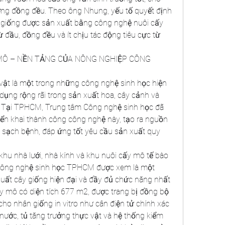
ợng đồng đều. Theo ông Nhung, yếu tố quyết định 
y giống được sản xuất bằng công nghệ nuôi cấy 
 đầu, đồng đều và ít chịu tác động tiêu cực từ 
Ô – NỀN TẢNG CỦA NÔNG NGHIỆP CÔNG 
vật là một trong những công nghệ sinh học hiện 
ụng rộng rãi trong sản xuất hoa, cây cảnh và 
c. Tại TPHCM, Trung tâm Công nghệ sinh học đã 
iển khai thành công công nghệ này, tạo ra nguồn 
, sạch bệnh, đáp ứng tốt yêu cầu sản xuất quy 
hu nhà lưới, nhà kính và khu nuôi cấy mô tế bào 
Công nghệ sinh học TPHCM được xem là một 
uất cây giống hiện đại và đầy đủ chức năng nhất 
y mô có diện tích 677 m2, được trang bị đồng bộ 
cho nhân giống in vitro như cân điện tử chính xác 
 nước, tủ tăng trưởng thực vật và hệ thống kiểm 