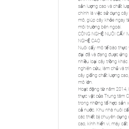
sản lượng cao và chất lư
chính là việc sử dụng câ
mô, giúp cây khỏe ngay từ
môi trường bên ngoài.
CÔNG NGHỆ NUÔI CẤY M
NGHỆ CAO
Nuôi cấy mô tế bào thực 
đại đã và đang được ứng d
nhiều loại cây trồng khá
nghiên cứu, làm chủ và tr
cây giống chất lượng cao
mô lớn.
Hoạt động từ năm 2014, k
thực vật của Trung tâm 
trong những tổ hợp sản x
cả nước. Khu nhà nuôi cấ
các thiết bị chuyên dụng 
cao, kính hiển vi, máy cất