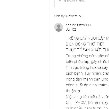
Write a comment...
Sort by:
Newest
engine.aszm888
Jan 02
TRỒNG CÂY NUÔI CẤY M
BIẾN ĐỘNG THỜI TIẾT
THỰC TẾ SẢN XUẤT: TH
Trong những năm gần đây, 
biến phức tạp, gây nhiều 
lĩnh vực trồng hoa và cây
dịch bệnh. Tuy nhiên, thự
nông dân mạnh dạn ứng d
năng suất ổn định, thậm c
thuận lợi.
Một ví dụ tiêu biểu là v
Chi, TPHCM. Dù năm nay thờ
bình nhiều năm trước, nh