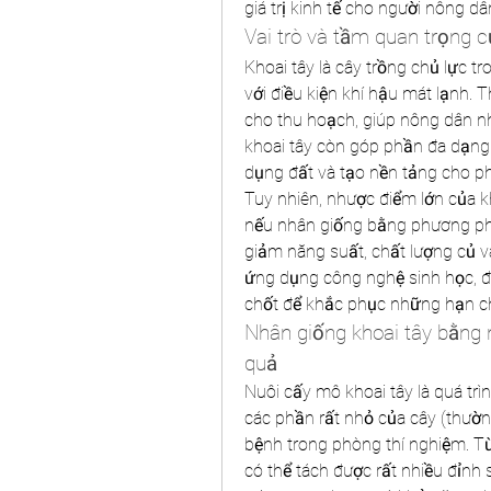
giá trị kinh tế cho người nông dâ
Vai trò và tầm quan trọng c
Khoai tây là cây trồng chủ lực t
với điều kiện khí hậu mát lạnh. 
cho thu hoạch, giúp nông dân n
khoai tây còn góp phần đa dạng 
dụng đất và tạo nền tảng cho p
Tuy nhiên, nhược điểm lớn của kho
nếu nhân giống bằng phương pháp
giảm năng suất, chất lượng củ và
ứng dụng công nghệ sinh học, đặc
chốt để khắc phục những hạn ch
Nhân giống khoai tây bằng n
quả
Nuôi cấy mô khoai tây là quá trì
các phần rất nhỏ của cây (thường
bệnh trong phòng thí nghiệm. T
có thể tách được rất nhiều đỉnh 