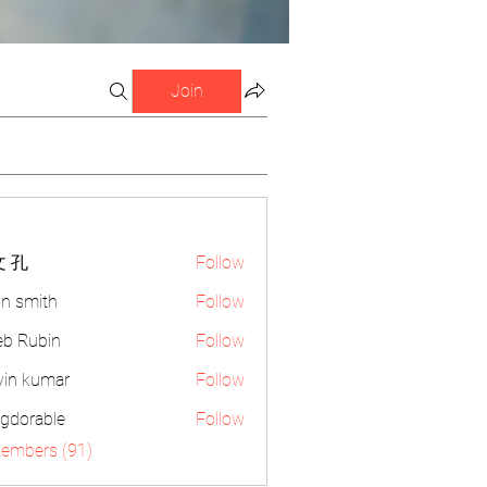
Join
 孔
Follow
n smith
Follow
eb Rubin
Follow
vin kumar
Follow
gdorable
Follow
able
Members (91)