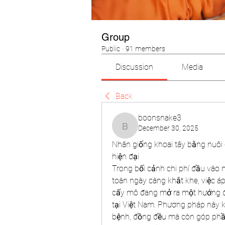
Group
Public
·
91 members
Discussion
Media
Back
boonsnake3
December 30, 2025
boonsnake3
Nhân giống khoai tây bằng nuôi
hiện đại
Trong bối cảnh chi phí đầu vào 
toàn ngày càng khắt khe, việc á
cấy mô đang mở ra một hướng đi
tại Việt Nam. Phương pháp này k
bệnh, đồng đều mà còn góp phần