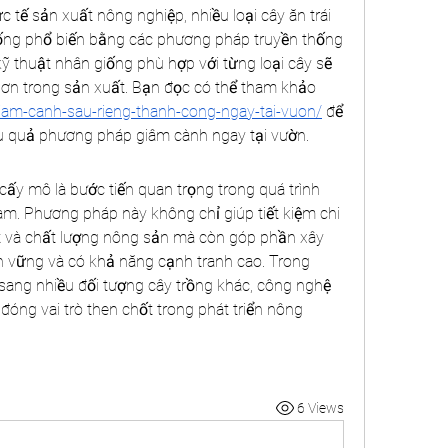
 tế sản xuất nông nghiệp, nhiều loại cây ăn trái 
ống phổ biến bằng các phương pháp truyền thống 
 thuật nhân giống phù hợp với từng loại cây sẽ 
ơn trong sản xuất. Bạn đọc có thể tham khảo 
-giam-canh-sau-rieng-thanh-cong-ngay-tai-vuon/
 để 
ệu quả phương pháp giâm cành ngay tại vườn.
ấy mô là bước tiến quan trọng trong quá trình 
am. Phương pháp này không chỉ giúp tiết kiệm chi 
t và chất lượng nông sản mà còn góp phần xây 
 vững và có khả năng cạnh tranh cao. Trong 
 sang nhiều đối tượng cây trồng khác, công nghệ 
đóng vai trò then chốt trong phát triển nông 
.
6 Views