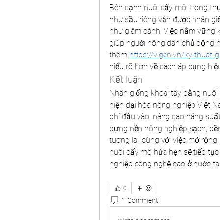
Bên cạnh nuôi cấy mô, trong thực
như sầu riêng vẫn được nhân gi
như giâm cành. Việc nắm vững kỹ
giúp người nông dân chủ động h
thêm 
https://vigen.vn/ky-thuat
hiểu rõ hơn về cách áp dụng hi
Kết luận
Nhân giống khoai tây bằng nuôi c
hiện đại hóa nông nghiệp Việt N
phí đầu vào, nâng cao năng suấ
dựng nền nông nghiệp sạch, bền
tương lai, cùng với việc mở rộng
nuôi cấy mô hứa hẹn sẽ tiếp tục 
nghiệp công nghệ cao ở nước ta
0
1 Comment