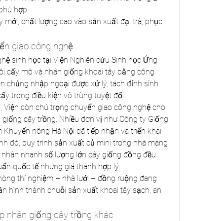
phù hợp.
 mới, chất lượng cao vào sản xuất đại trà, phục 
yển giao công nghệ
ệ sinh học tại Viện Nghiên cứu Sinh học Ứng 
uôi cấy mô và nhân giống khoai tây bằng công 
n chủng nhập ngoại được xử lý, tách đỉnh sinh 
cấy trong điều kiện vô trùng tuyệt đối.
, Viện còn chú trọng chuyển giao công nghệ cho 
giống cây trồng. Nhiều đơn vị như Công ty Giống 
 Khuyến nông Hà Nội đã tiếp nhận và triển khai 
h đó, quy trình sản xuất củ mini trong nhà màng 
 nhân nhanh số lượng lớn cây giống đồng đều 
huẩn quốc tế nhưng giá thành hợp lý.
hòng thí nghiệm – nhà lưới – đồng ruộng đang 
ần hình thành chuỗi sản xuất khoai tây sạch, an 
p nhân giống cây trồng khác