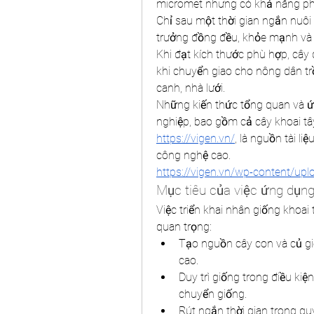
micromet nhưng có khả năng phá
Chỉ sau một thời gian ngắn nuôi 
trưởng đồng đều, khỏe mạnh và m
Khi đạt kích thước phù hợp, cây
khi chuyển giao cho nông dân tr
canh, nhà lưới.
Những kiến thức tổng quan và ứ
https://vigen.vn/
, là nguồn tài l
công nghệ cao.
https://vigen.vn/wp-content/up
Mục tiêu của việc ứng dụng
Việc triển khai nhân giống khoai
quan trọng:
Tạo nguồn cây con và củ gi
cao.
Duy trì giống trong điều ki
chuyển giống.
Rút ngắn thời gian trong quy