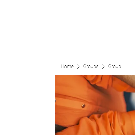
The Pigeon's Diaries
Home
Groups
Group