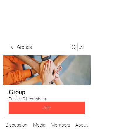
The Pigeon's Diaries
Groups
Group
Public
·
91 members
Join
Discussion
Media
Members
About