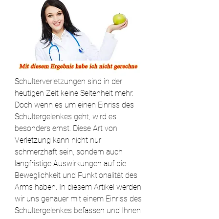
Schulterverletzungen sind in der 
heutigen Zeit keine Seltenheit mehr. 
Doch wenn es um einen Einriss des 
Schultergelenkes geht, wird es 
besonders ernst. Diese Art von 
Verletzung kann nicht nur 
schmerzhaft sein, sondern auch 
langfristige Auswirkungen auf die 
Beweglichkeit und Funktionalität des 
Arms haben. In diesem Artikel werden 
wir uns genauer mit einem Einriss des 
Schultergelenkes befassen und Ihnen 