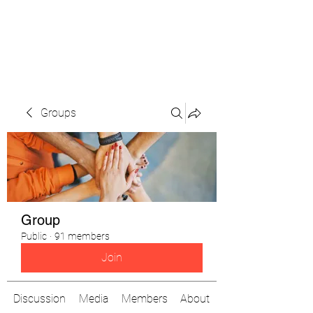
The Pigeon's Diaries
Groups
Group
Public
·
91 members
Join
Discussion
Media
Members
About