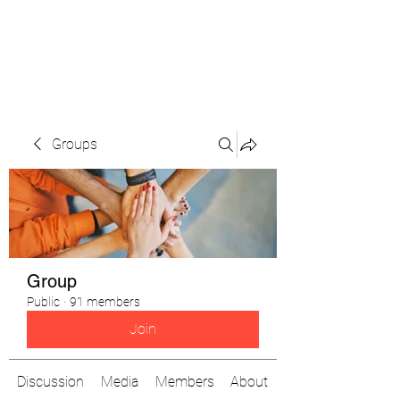
The Pigeon's Diaries
Groups
Group
Public
·
91 members
Join
Discussion
Media
Members
About