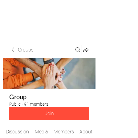
The Pigeon's Diaries
Groups
Group
Public
·
91 members
Join
Discussion
Media
Members
About