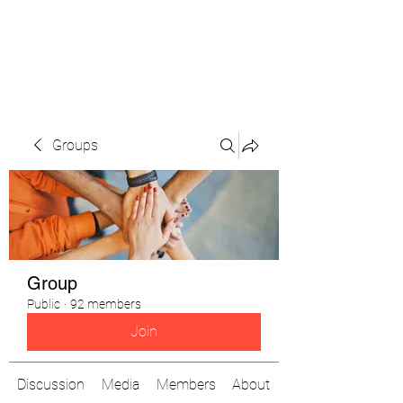
The Pigeon's Diaries
Groups
Group
Public
·
92 members
Join
Discussion
Media
Members
About