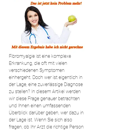
Fibromyalgie ist eine komplexe 
Erkrankung, die oft mit vielen 
verschiedenen Symptomen 
einhergeht. Doch wer ist eigentlich in 
der Lage, eine zuverlässige Diagnose 
zu stellen? In diesem Artikel werden 
wir diese Frage genauer betrachten 
und Ihnen einen umfassenden 
Überblick darüber geben, wer dazu in 
der Lage ist. Wenn Sie sich also 
fragen, ob Ihr Arzt die richtige Person 