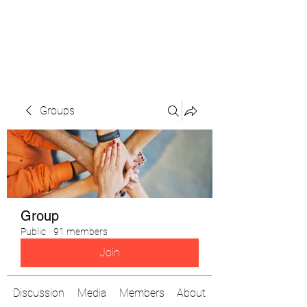
The Pigeon's Diaries
Groups
Group
Public
·
91 members
Join
Discussion
Media
Members
About