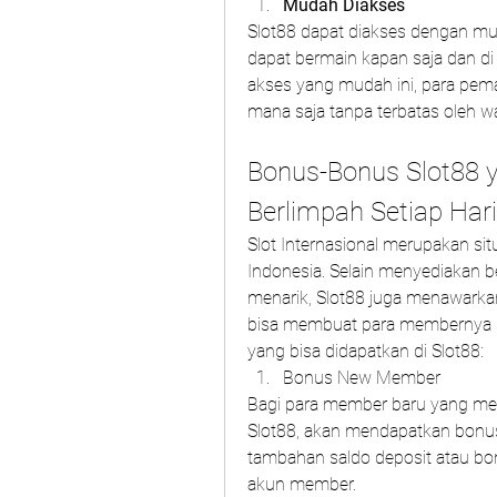
Mudah Diakses
Slot88 dapat diakses dengan mud
dapat bermain kapan saja dan d
akses yang mudah ini, para pema
mana saja tanpa terbatas oleh w
Bonus-Bonus Slot88 
Berlimpah Setiap Har
Slot Internasional merupakan situ
Indonesia. Selain menyediakan b
menarik, Slot88 juga menawarka
bisa membuat para membernya s
yang bisa didapatkan di Slot88:
Bonus New Member
Bagi para member baru yang mend
Slot88, akan mendapatkan bonus 
tambahan saldo deposit atau b
akun member.