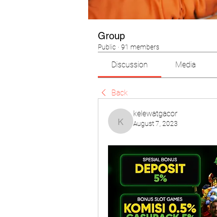
Group
Public
·
91 members
Discussion
Media
Back
kelewatgacor
August 7, 2023
kelewatgacor