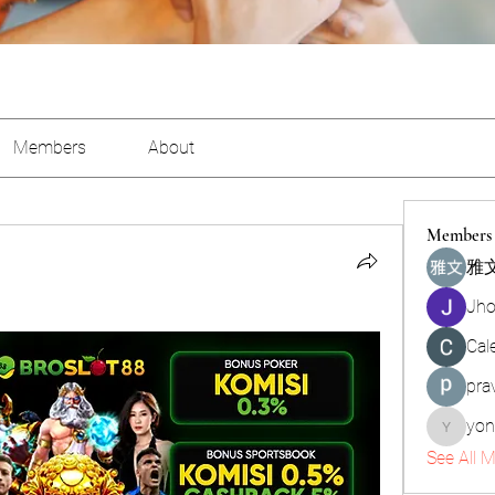
Members
About
Members
雅文
Jho
Cal
pra
yon
yongdor
See All 