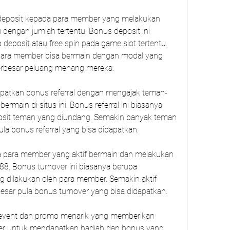
deposit kepada para member yang melakukan 
 dengan jumlah tertentu. Bonus deposit ini 
eposit atau free spin pada game slot tertentu. 
para member bisa bermain dengan modal yang 
erbesar peluang menang mereka.
patkan bonus referral dengan mengajak teman-
main di situs ini. Bonus referral ini biasanya 
posit teman yang diundang. Semakin banyak teman 
la bonus referral yang bisa didapatkan.
a para member yang aktif bermain dan melakukan 
8. Bonus turnover ini biasanya berupa 
ng dilakukan oleh para member. Semakin aktif 
esar pula bonus turnover yang bisa didapatkan.
 event dan promo menarik yang memberikan 
r untuk mendapatkan hadiah dan bonus yang 