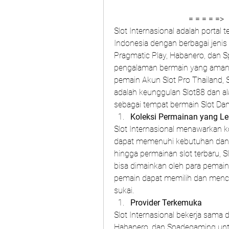
= = = = =>   
Slot Internasional adalah portal
Indonesia dengan berbagai jenis 
Pragmatic Play, Habanero, dan S
pengalaman bermain yang aman d
pemain Akun Slot Pro Thailand, S
adalah keunggulan Slot88 dan al
sebagai tempat bermain Slot Da
Koleksi Permainan yang L
Slot Internasional menawarkan k
dapat memenuhi kebutuhan dan ke
hingga permainan slot terbaru, S
bisa dimainkan oleh para pemain.
pemain dapat memilih dan menco
sukai.
Provider Terkemuka
Slot Internasional bekerja sama 
Habanero, dan Spadegaming unt