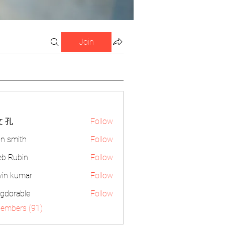
Join
 孔
Follow
n smith
Follow
eb Rubin
Follow
vin kumar
Follow
gdorable
Follow
able
Members (91)