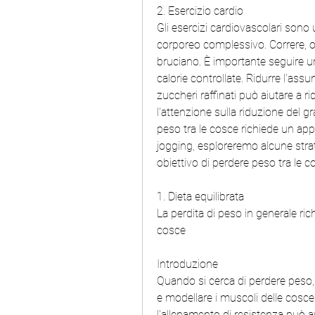
2. Esercizio cardio
Gli esercizi cardiovascolari sono 
corporeo complessivo. Correre, o
bruciano. È importante seguire una
calorie controllate. Ridurre l'assu
zuccheri raffinati può aiutare a r
l'attenzione sulla riduzione del 
peso tra le cosce richiede un app
jogging, esploreremo alcune strateg
obiettivo di perdere peso tra le c
1. Dieta equilibrata
La perdita di peso in generale ric
cosce
Introduzione
Quando si cerca di perdere peso, 
e modellare i muscoli delle cosce.
l'allenamento di resistenza può aum