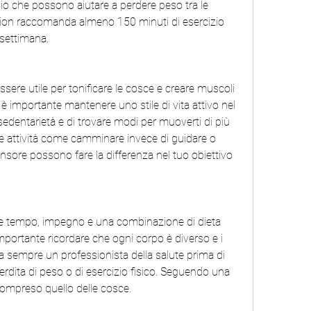
dio che possono aiutare a perdere peso tra le 
ion raccomanda almeno 150 minuti di esercizio 
 settimana.
sere utile per tonificare le cosce e creare muscoli 
 è importante mantenere uno stile di vita attivo nel 
edentarietà e di trovare modi per muoverti di più 
e attività come camminare invece di guidare o 
nsore possono fare la differenza nel tuo obiettivo 
de tempo, impegno e una combinazione di dieta 
importante ricordare che ogni corpo è diverso e i 
a sempre un professionista della salute prima di 
erdita di peso o di esercizio fisico. Seguendo una 
 compreso quello delle cosce.