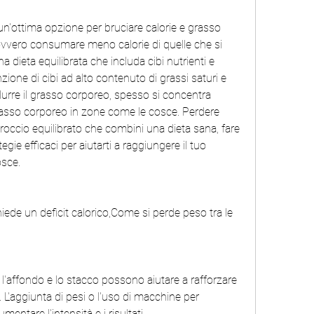
un'ottima opzione per bruciare calorie e grasso 
vvero consumare meno calorie di quelle che si 
 dieta equilibrata che includa cibi nutrienti e 
nzione di cibi ad alto contenuto di grassi saturi e 
idurre il grasso corporeo, spesso si concentra 
grasso corporeo in zone come le cosce. Perdere 
roccio equilibrato che combini una dieta sana, fare 
ie efficaci per aiutarti a raggiungere il tuo 
osce.
hiede un deficit calorico,Come si perde peso tra le 
l'affondo e lo stacco possono aiutare a rafforzare 
 L'aggiunta di pesi o l'uso di macchine per 
entare l'intensità e i risultati.