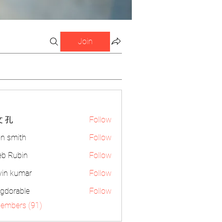
Join
 孔
Follow
n smith
Follow
eb Rubin
Follow
vin kumar
Follow
gdorable
Follow
able
Members (91)