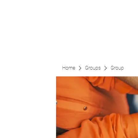
The Pigeon's Diaries
Home
Groups
Group