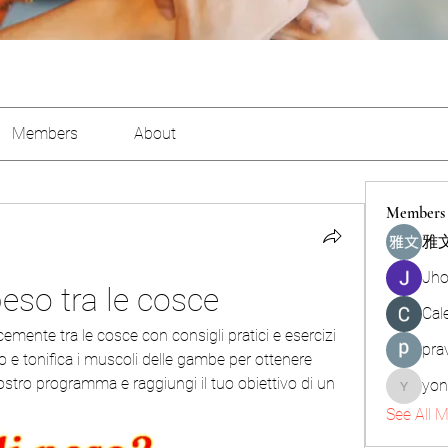
Members
About
Members
雅文
Jho
eso tra le cosce
Cal
mente tra le cosce con consigli pratici e esercizi 
pra
o e tonifica i muscoli delle gambe per ottenere 
nostro programma e raggiungi il tuo obiettivo di un 
yon
yongdor
See All 