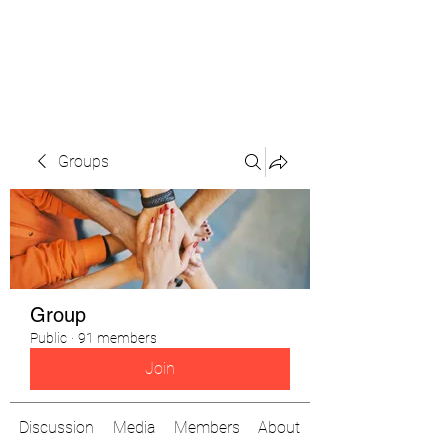
The Pigeon's Diaries
Groups
Group
Public
·
91 members
Join
Discussion
Media
Members
About