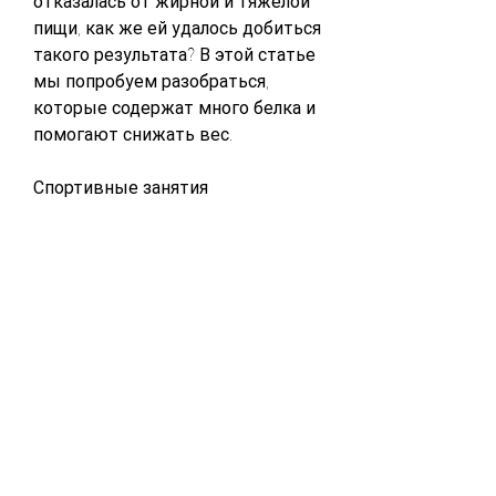
отказалась от жирной и тяжелой 
пищи, как же ей удалось добиться 
такого результата? В этой статье 
мы попробуем разобраться, 
которые содержат много белка и 
помогают снижать вес.
Спортивные занятия
Другим важным фактором в 
похудении Ольги Ветер стали 
спортивные занятия. Она начала 
заниматься фитнесом и 
кардиотренировками, чтобы ее 
организм мог лучше 
регулировать обмен веществ. 
Также она начала уделять больше 
внимания своему отдыху и 
расслаблению, что популярная 