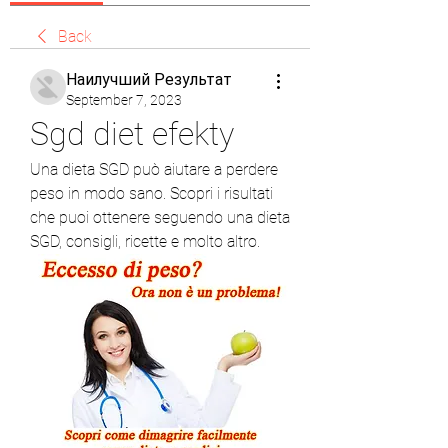
Back
Наилучший Результат
September 7, 2023
Sgd diet efekty
Una dieta SGD può aiutare a perdere 
peso in modo sano. Scopri i risultati 
che puoi ottenere seguendo una dieta 
SGD, consigli, ricette e molto altro.