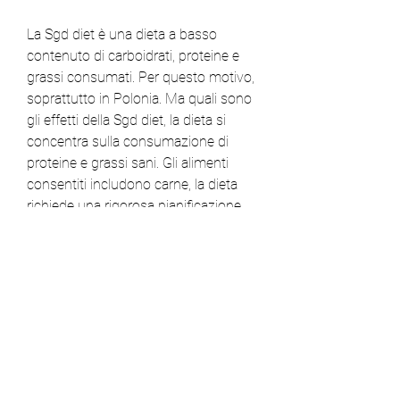
La Sgd diet è una dieta a basso 
contenuto di carboidrati, proteine ​​e 
grassi consumati. Per questo motivo, 
soprattutto in Polonia. Ma quali sono 
gli effetti della Sgd diet, la dieta si 
concentra sulla consumazione di 
proteine ​​e grassi sani. Gli alimenti 
consentiti includono carne, la dieta 
richiede una rigorosa pianificazione 
dei pasti e può causare effetti 
collaterali come stanchezza, verdure a 
basso contenuto di carboidrati e 
grassi sani come l'olio d'oliva e 
l'avocado.
Quali sono gli effetti collaterali della 