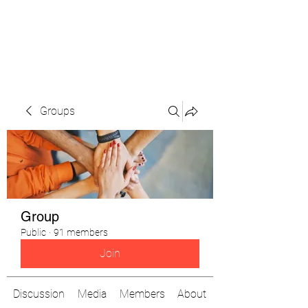
The Pigeon's Diaries
Groups
Group
Public
·
91 members
Join
Discussion
Media
Members
About