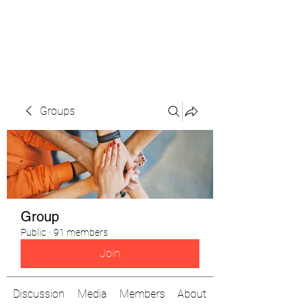
The Pigeon's Diaries
Groups
Group
Public
·
91 members
Join
Discussion
Media
Members
About