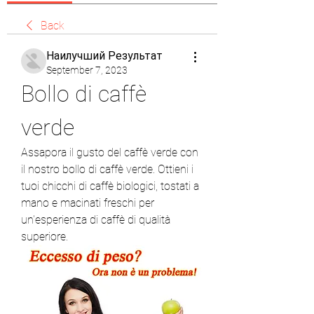
Back
Наилучший Результат
September 7, 2023
Bollo di caffè 
verde
Assapora il gusto del caffè verde con 
il nostro bollo di caffè verde. Ottieni i 
tuoi chicchi di caffè biologici, tostati a 
mano e macinati freschi per 
un'esperienza di caffè di qualità 
superiore.