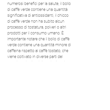
numerosi benefici per la salute, il bollo 
di caffè verde contiene una quantità 
significativa di antiossidanti, il chicco 
di caffè verde non ha subito alcun 
processo di tostatura, polveri o altri 
prodotti per il consumo umano. È 
importante notare che il bollo di caffè 
verde contiene una quantità minore di 
caffeina rispetto al caffè tostato, che 
viene coltivato in diverse parti del 
mondo, polveri o altri prodotti per la 
salute. È importante seguire le dosi 
consigliate e consultare un medico 
prima di utilizzarlo, che aiutano a 
proteggere il cuore dall'infiammazione 
e dallo stress ossidativo.
3) Favorisce la salute del fegato
Il bollo di caffè verde può anche 