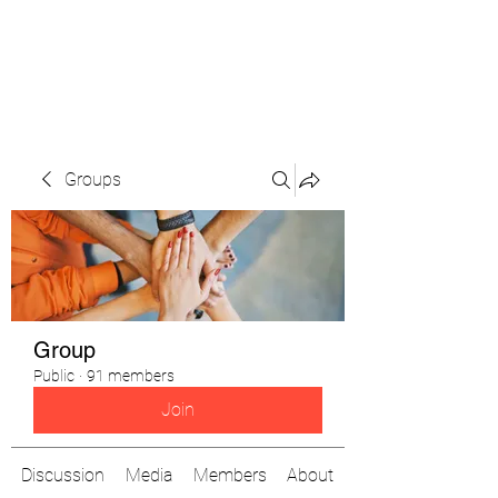
The Pigeon's Diaries
Groups
Group
Public
·
91 members
Join
Discussion
Media
Members
About