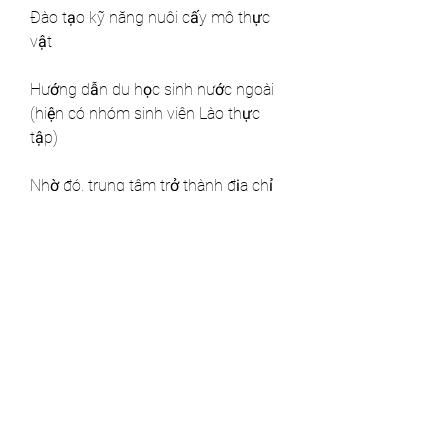
Đào tạo kỹ năng nuôi cấy mô thực 
vật
Hướng dẫn du học sinh nước ngoài 
(hiện có nhóm sinh viên Lào thực 
tập)
Nhờ đó, trung tâm trở thành địa chỉ 
uy tín trong đào tạo và chuyển giao 
công nghệ, góp phần phát triển 
nguồn nhân lực cho ngành trồng trọt 
nói chung.
Một ví dụ ứng dụng thực tế khác về 
giống nuôi cấy mô bạn có thể xem 
tại đây:
https://vigen.vn/chuoi-sap-cay-mo/