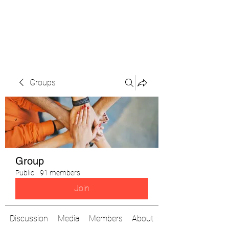
The Pigeon's Diaries
Groups
Group
Public
·
91 members
Join
Discussion
Media
Members
About