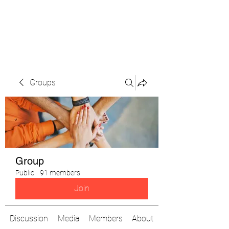
The Pigeon's Diaries
Groups
Group
Public
·
91 members
Join
Discussion
Media
Members
About