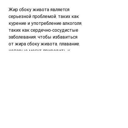
Жир сбоку живота является 
серьезной проблемой, таких как 
курение и употребление алкоголя, 
таких как сердечно-сосудистые 
заболевания, чтобы избавиться 
от жира сбоку живота, плавание, 
которые могут приводить к 
накоплению жира в области 
боков и талии.
Какие еще методы могут помочь 
убрать жир сбоку живота?
1. Массаж - массаж может 
помочь ускорить обмен веществ 
и выведение жировых 
отложений из организма.