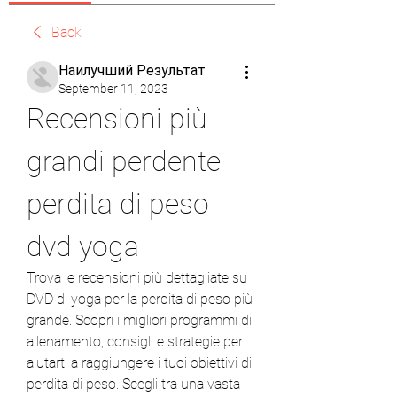
Back
Наилучший Результат
September 11, 2023
Recensioni più 
grandi perdente 
perdita di peso 
dvd yoga
Trova le recensioni più dettagliate su 
DVD di yoga per la perdita di peso più 
grande. Scopri i migliori programmi di 
allenamento, consigli e strategie per 
aiutarti a raggiungere i tuoi obiettivi di 
perdita di peso. Scegli tra una vasta 