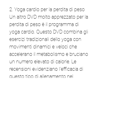
2. Yoga cardio per la perdita di peso
Un altro DVD molto apprezzato per la 
perdita di peso è il programma di 
yoga cardio. Questo DVD combina gli 
esercizi tradizionali dello yoga con 
movimenti dinamici e veloci che 
accelerano il metabolismo e bruciano 
un numero elevato di calorie. Le 
recensioni evidenziano l'efficacia di 
questo tipo di allenamento nel 
bruciare grassi e tonificare il corpo, 
poiché consentono di eseguire gli 
esercizi comodamente a casa propria. 
Tra i DVD più apprezzati, i DVD di 
yoga per la perdita di peso sono 
diventati un'opzione molto popolare 
per coloro che desiderano dimagrire e 
migliorare la loro forma fisica. Le 