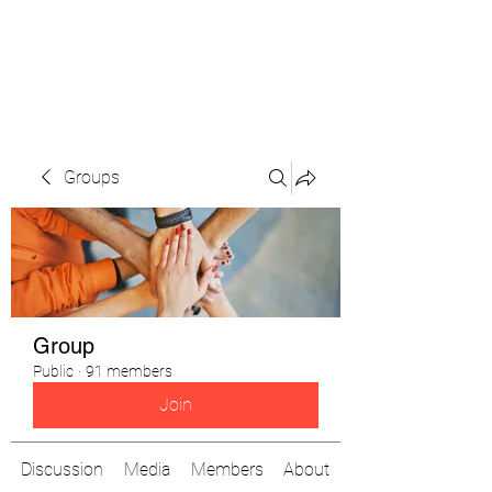
The Pigeon's Diaries
Groups
Group
Public
·
91 members
Join
Discussion
Media
Members
About