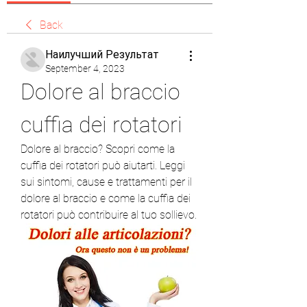
Back
Наилучший Результат
September 4, 2023
Dolore al braccio 
cuffia dei rotatori
Dolore al braccio? Scopri come la 
cuffia dei rotatori può aiutarti. Leggi 
sui sintomi, cause e trattamenti per il 
dolore al braccio e come la cuffia dei 
rotatori può contribuire al tuo sollievo.