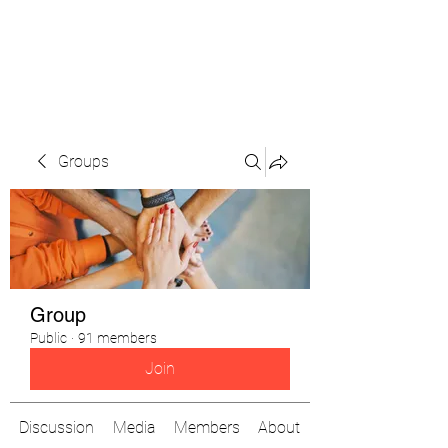
The Pigeon's Diaries
Groups
Group
Public
·
91 members
Join
Discussion
Media
Members
About