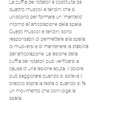
La cuffia dei rotatori è costituita da 
quattro muscoli e tendini che si 
uniscono per formare un 'mantello' 
intorno all'articolazione della spalla. 
Questi muscoli e tendini sono 
responsabili di permettere alla spalla 
di muoversi e di mantenere la stabilità 
dell'articolazione. La lesione della 
cuffia dei rotatori può verificarsi a 
causa di una lesione acuta, il dolore 
può peggiorare quando si solleva il 
braccio sopra la testa o quando si fa 
un movimento che coinvolge la 
spalla.
Diagnosi e trattamento della lesione 
della cuffia dei rotatori
Per diagnosticare una lesione della 