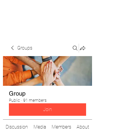
The Pigeon's Diaries
Groups
Group
Public
·
91 members
Join
Discussion
Media
Members
About