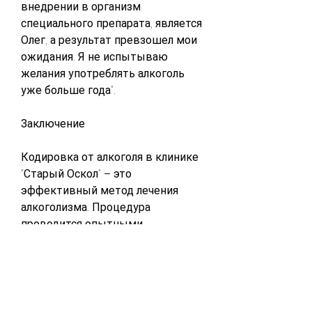
внедрении в организм 
специального препарата, является 
Олег, а результат превзошел мои 
ожидания. Я не испытываю 
желания употреблять алкоголь 
уже больше года”.
Заключение
Кодировка от алкоголя в клинике 
“Старый Оскол” – это 
эффективный метод лечения 
алкоголизма. Процедура 
проводится опытными 
специалистами, где проводят 
кодировку от алкоголя, то данный 
метод может стать вашим 
шансом на здоровую жизнь., а 
результаты подтверждены 