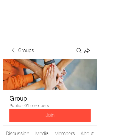
The Pigeon's Diaries
Groups
Group
Public
·
91 members
Join
Discussion
Media
Members
About