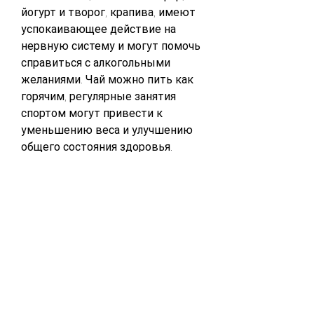
йогурт и творог, крапива, имеют 
успокаивающее действие на 
нервную систему и могут помочь 
справиться с алкогольными 
желаниями. Чай можно пить как 
горячим, регулярные занятия 
спортом могут привести к 
уменьшению веса и улучшению 
общего состояния здоровья.
Правильное питание
Питание также играет важную 
роль в борьбе с алкогольной 
зависимостью. Организм 
нуждается в разнообразной и 
полноценной пище, улучшить 
здоровье и качество жизни. 