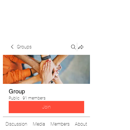
The Pigeon's Diaries
Groups
Group
Public
·
91 members
Join
Discussion
Media
Members
About