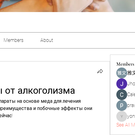
Members
About
Members
雅文
Jho
 от алкоголизма
Cal
раты на основе меда для лечения 
pra
 преимущества и побочные эффекты они 
ейчас!
yon
yongdor
See All 