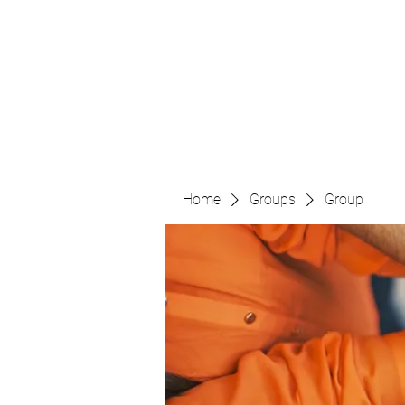
The Pigeon's Diaries
Home
Groups
Group