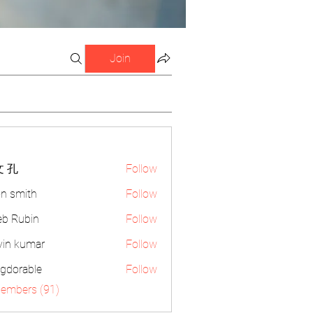
Join
 孔
Follow
n smith
Follow
eb Rubin
Follow
vin kumar
Follow
gdorable
Follow
able
Members (91)