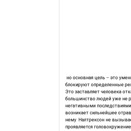
 но основная цель – это уменьшение желания употреблять алкоголь. Они 
блокируют определенные реце
Это заставляет человека отка
большинство людей уже не ра
негативными последствиями. 
возникает сильнейшее отрав
нему. Налтрексон не вызывае
проявляется головокружением