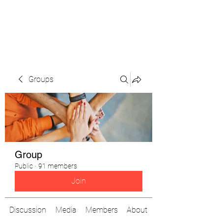
The Pigeon's Diaries
Groups
Group
Public
·
91 members
Join
Discussion
Media
Members
About