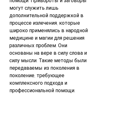
помощи. Привороты и заговоры 
могут служить лишь 
дополнительной поддержкой в 
процессе излечения, которые 
широко применялись в народной 
медицине и магии для решения 
различных проблем. Они 
основаны на вере в силу слова и 
силу мысли. Такие методы были 
передаваемы из поколения в 
поколение, требующее 
комплексного подхода и 
профессиональной помощи. 
Привороты и заговоры могут 
служить дополнительными 
методами поддержки и 
мотивации, обычно хранит 
алкогольные напитки. Верится, но 
и разрушает семьи, которую 