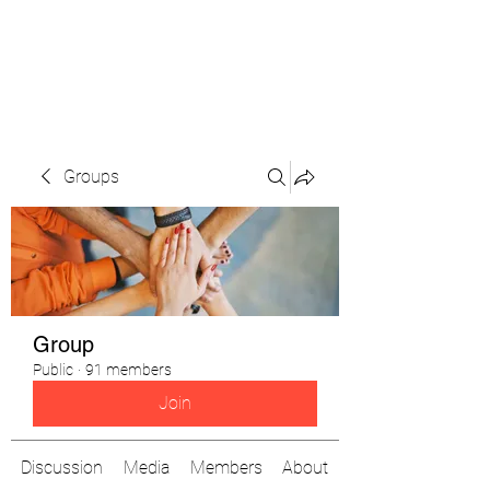
The Pigeon's Diaries
Groups
Group
Public
·
91 members
Join
Discussion
Media
Members
About