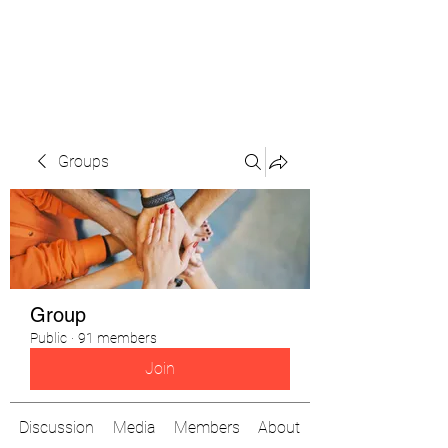
The Pigeon's Diaries
Groups
Group
Public
·
91 members
Join
Discussion
Media
Members
About