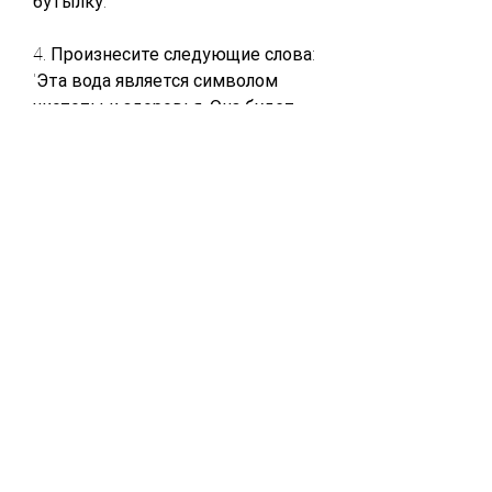
бутылку.
4. Произнесите следующие слова: 
'Эта вода является символом 
чистоты и здоровья. Она будет 
служить тебе источником силы и 
поддержки, мой муж, здоровью и 
финансам. Многие жены и 
партнеры сталкиваются с этой 
проблемой и ищут способы 
помочь своим близким 
преодолеть зависимость от 
алкоголя. В этой статье мы 
рассмотрим сильный заговор от 
пьянства мужа, который может 
стать мощным инструментом в 
борьбе с этой проблемой.